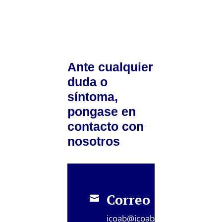
Ante cualquier
duda o
síntoma,
pongase en
contacto con
nosotros
Correo

icoab@icoab.com