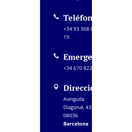
Teléfono

+34 93 368 80
19
Emergencias

+34 670 822 785
Dirección

Avinguda
Diagonal, 433,
08036
Barcelona