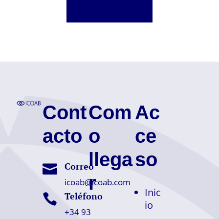
Cont
Com
Ac
acto
o
ce
llega
so
Correo

r
icoab@icoab.com
Inic
Teléfono

io
+34 93