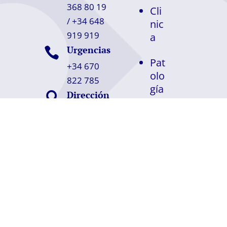
368 80 19
Cli
/ +34 648
nic
919 919
a
Urgencias

Pat
+34 670
olo
822 785
gía
Dirección

s
Avinguda
Diagonal,
Ca
467, 5-1,
sos
08036
No
Barcelona
tíci
as
Co